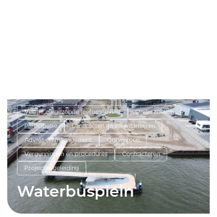
Veilige en gezonde leefomgeving
Onderzoeken
Participatie
Landmeten en inventariseren
Advies en management
Ontwerpen
Vergunningen en procedures
Contracteren
Projectbegeleiding
Waterbusplein