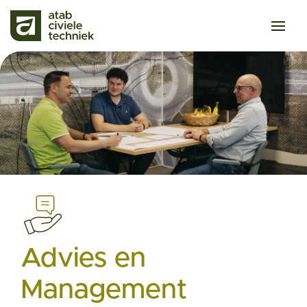
Home
Over ons
Diensten
Projecten
Nieuws
Advies en
Management