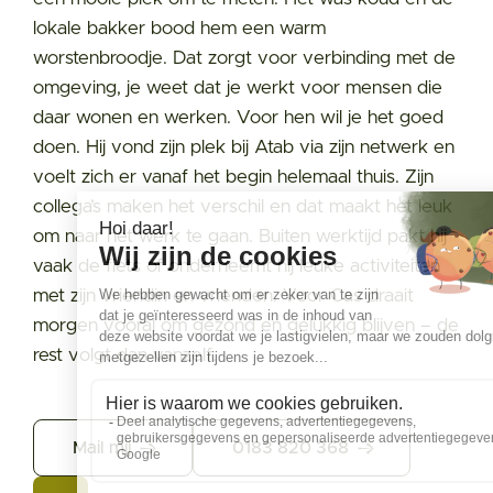
lokale bakker bood hem een warm
worstenbroodje. Dat zorgt voor verbinding met de
omgeving, je weet dat je werkt voor mensen die
daar wonen en werken. Voor hen wil je het goed
doen. Hij vond zijn plek bij Atab via zijn netwerk en
voelt zich er vanaf het begin helemaal thuis. Zijn
collega’s maken het verschil en dat maakt het leuk
om naar het werk te gaan. Buiten werktijd pakt hij
vaak de fiets of onderneemt hij leuke activiteiten
met zijn vriendin en vrienden. Voor Cas draait
morgen vooral om gezond en gelukkig blijven – de
rest volgt dan vanzelf.
Mail mij
0183 820 368